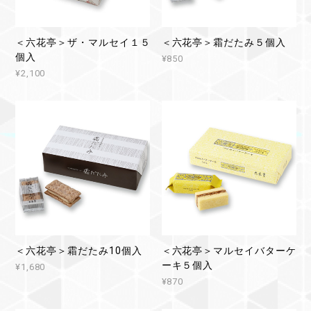
＜六花亭＞ザ・マルセイ１５
＜六花亭＞霜だたみ５個入
個入
¥850
¥2,100
＜六花亭＞霜だたみ10個入
＜六花亭＞マルセイバターケ
ーキ５個入
¥1,680
¥870