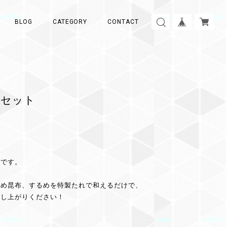
BLOG
CATEGORY
CONTACT
りセット
トです。
ごめ昆布、するめを特製たれで和えるだけで、
召し上がりください！