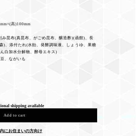
m×(高)100mm
刻み昆布(真昆布、がごめ昆布、醸造酢)(函館)、長
(青森)、添付たれ(水飴、発酵調味液、しょうゆ、果糖
ん白加水分解物、酵母エキス)
豆、ながいも
ional shipping available
Add to cart
内にお住まいの方向け