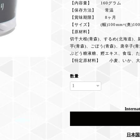
【内容量】 160グラム
【保存方法】 常温
【賞味期限】 8ヶ月
【サイズ】 (幅)100mm×(奥)100m
【原材料】
切干大根(青森)、するめ(北海道)、
芋(青森)、ごぼう(青森)、唐辛子
ぶどう糖液糖、鰹エキス、食塩、た
【特定原材料】 小麦、いか、大
数量
Internat
日本国