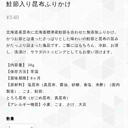
鮭節入り昆布ふりかけ
¥540
北海道産昆布に北海道標津産鮭節を合わせた無添加ふりかけ。
かつお節とは違ったさっぱりとした味わいの鮭節と昆布の旨み
がたっぷり詰まった逸品です。ご飯にはもちろん、冷奴、お浸
し、浅漬け、サラダのトッピングとしてもお使い頂けます。
【内容量】 30g
【保存方法】常温
【賞味期限】8ヶ月
【原材料】 塩昆布（真昆布、醤油、砂糖、食塩、米酢）（国内
製造）、ごま、鮭節、
とろろ昆布（がごめ昆布、真昆布）
【アレルギー物質】小麦、ごま、さけ、大豆
数量