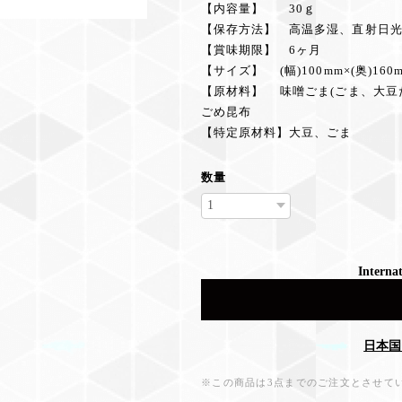
【内容量】 30ｇ
【保存方法】 高温多湿、直射日
【賞味期限】 6ヶ月
【サイズ】 (幅)100mm×(奥)160m
【原材料】 味噌ごま(ごま、大豆
ごめ昆布
【特定原材料】大豆、ごま
数量
Internat
日本国
※この商品は3点までのご注文とさせて