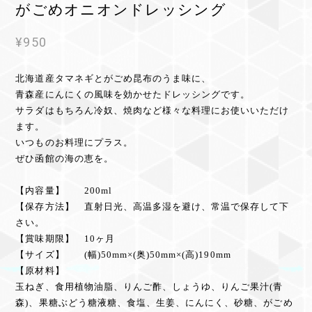
がごめオニオンドレッシング
¥950
北海道産タマネギとがごめ昆布のうま味に、
青森産にんにくの風味を効かせたドレッシングです。
サラダはもちろん冷奴、焼肉など様々な料理にお使いいただけ
ます。
いつものお料理にプラス。
ぜひ函館の海の恵を。
【内容量】 200ml
【保存方法】 直射日光、高温多湿を避け、常温で保存して下
さい。
【賞味期限】 10ヶ月
【サイズ】 (幅)50mm×(奥)50mm×(高)190mm
【原材料】
玉ねぎ、食用植物油脂、りんご酢、しょうゆ、りんご果汁(青
森)、果糖ぶどう糖液糖、食塩、生姜、にんにく、砂糖、がごめ