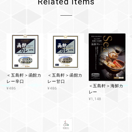
Related Items
＜五島軒＞函館カ
＜五島軒＞函館カ
レー辛口
レー甘口
＜五島軒＞海鮮カ
¥486
¥486
レー
¥1,148