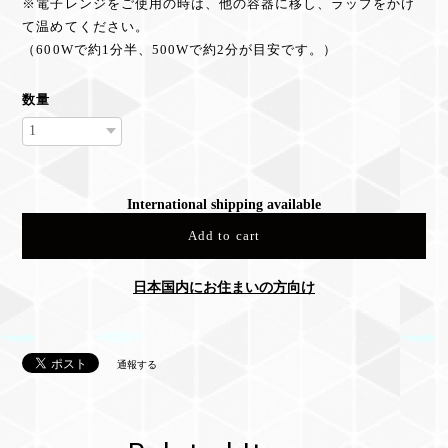
※電子レンジをご使用の時は、他の容器に移し、ラップをかけ
て温めてください。
（600Wで約1分半、500Wで約2分が目安です。）
数量
International shipping available
Add to cart
日本国内にお住まいの方向け
通報する