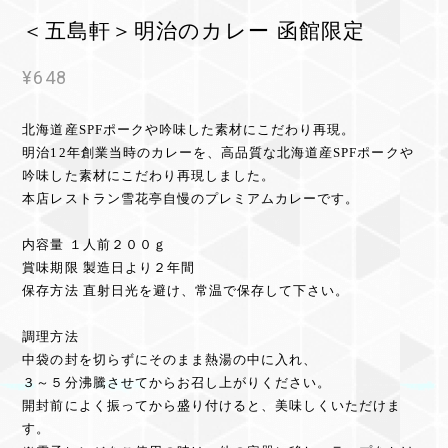
＜五島軒＞明治のカレー 函館限定
¥648
北海道産SPFポークや吟味した素材にこだわり再現。
明治12年創業当時のカレーを、高品質な北海道産SPFポークや
吟味した素材にこだわり再現しました。
本店レストラン雪花亭自慢のプレミアムカレーです。
内容量 １人前２００ｇ
賞味期限 製造日より２年間
保存方法 直射日光を避け、常温で保存して下さい。
調理方法
中袋の封を切らずにそのまま熱湯の中に入れ、
３～５分沸騰させてからお召し上がりください。
開封前によく振ってから盛り付けると、美味しくいただけま
す。