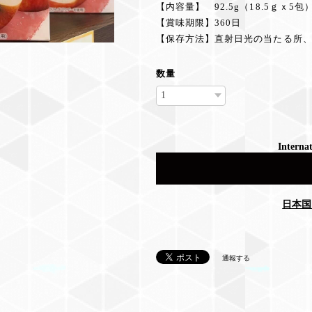
【内容量】 92.5g（18.5ｇｘ5包
【賞味期限】360日
【保存方法】直射日光の当たる所
数量
Internat
日本国
通報する