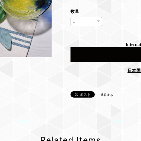
数量
Internat
日本国
通報する
Related Items