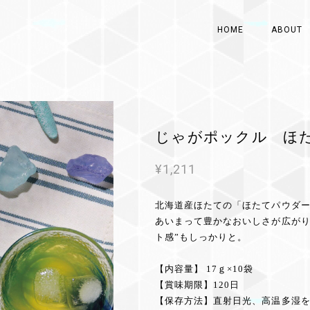
HOME
ABOUT
じゃがポックル ほ
¥1,211
北海道産ほたての「ほたてパウダ
あいまって豊かなおいしさが広がり
ト感”もしっかりと。
【内容量】 17ｇ×10袋
【賞味期限】120日
【保存方法】直射日光、高温多湿