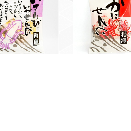
いかせんべい(袋)
北海かにせんべい（袋）
¥346
函館チーズ＆バタークッキー
¥756