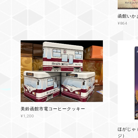
函館いか
¥864
美鈴函館市電コーヒークッキー
¥1,200
ほがじゃ
ジ）