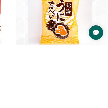
北海うにせんべい（袋）
¥346