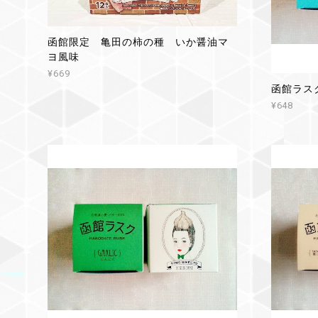
函館限定 亀田の柿の種 いか醤油マ
ヨ風味
¥669
函館ラス
¥648