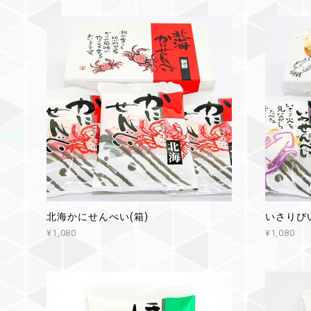
北海かにせんべい(箱)
いさりび
¥1,080
¥1,080