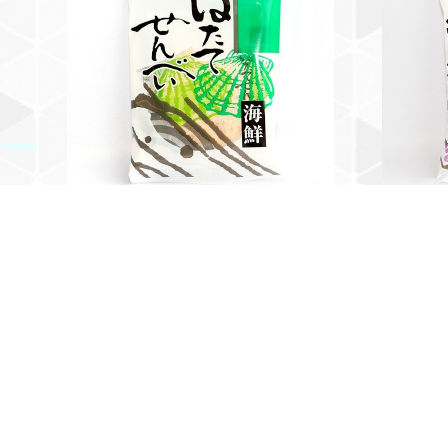
海鮮ほたてせんべい（袋）
いさりび
¥346
¥346