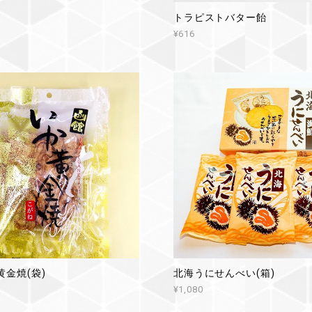
トラピストバター飴
¥616
金焼(袋)
北海うにせんべい(箱)
¥1,080