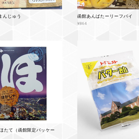
まんじゅう
函館あんばたーリーフパイ
¥864
 ほたて（函館限定パッケー