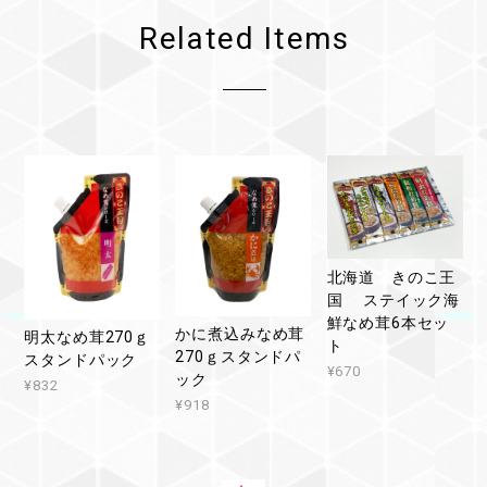
Related Items
北海道 きのこ王
国 ステイック海
鮮なめ茸6本セッ
かに煮込みなめ茸
明太なめ茸270ｇ
ト
270ｇスタンドパ
スタンドパック
¥670
ック
¥832
¥918