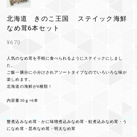
北海道 きのこ王国 ステイック海鮮
なめ茸6本セット
¥670
人気のなめ茸を手軽に食べられるようにステイックにしまし
た。
ご飯一膳分に小分けされアソートタイプなのでいろいろな味が
楽しめます。
北海道の海鮮が6種類！
内容量30ｇ×6本
蟹煮込みなめ茸・かに味噌煮込みなめ茸・鮭煮込みなめ茸・う
になめ茸・昆布なめ茸・明太なめ茸