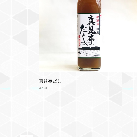
真昆布だし
¥600