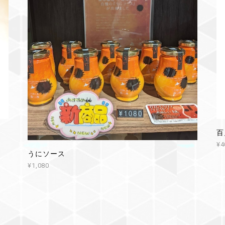
百
¥4
うにソース
¥1,080