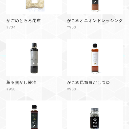
がごめとろろ昆布
がごめオニオンドレッシング
¥734
¥950
薫る焦がし醤油
がごめ昆布白だしつゆ
¥950
¥950