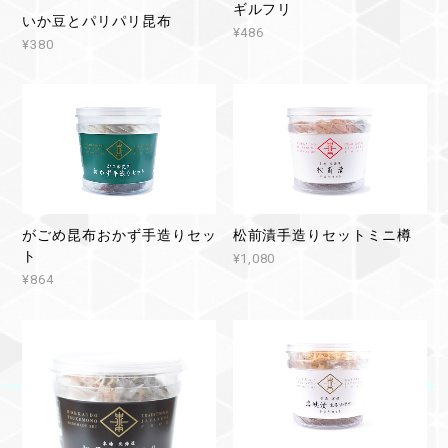
ギルフリ
いか豆とパリパリ昆布
¥486
¥380
がごめ昆布おかず手造りセッ
松前漬手造りセットミニ樽
ト
¥1,080
¥864