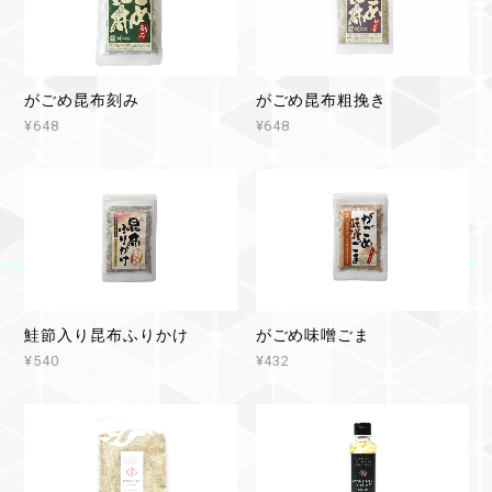
がごめ昆布刻み
がごめ昆布粗挽き
¥648
¥648
鮭節入り昆布ふりかけ
がごめ味噌ごま
¥540
¥432