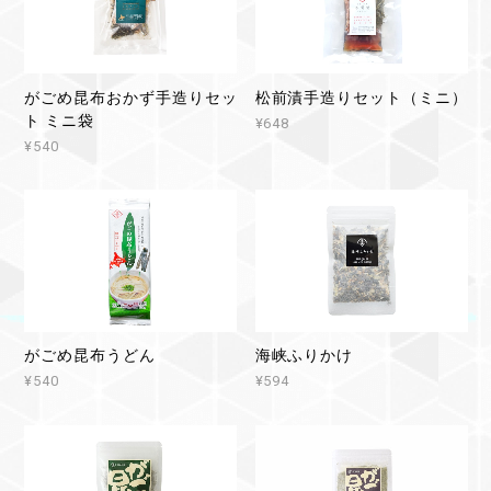
がごめ昆布おかず手造りセッ
松前漬手造りセット（ミニ）
ト ミニ袋
¥648
¥540
がごめ昆布うどん
海峡ふりかけ
¥540
¥594