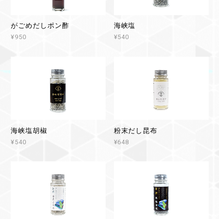
がごめだしポン酢
海峡塩
¥950
¥540
海峡塩胡椒
粉末だし昆布
¥540
¥648